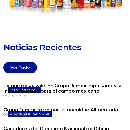
Noticias Recientes
Ver Todo
Lo que pesa, vale: En Grupo Jumex impulsamos la
infraestructura para el campo mexicano
CAMPO MEXICANO
03
/
07
/
2025
Grupo Jumex corre por la Inocuidad Alimentaria
09
/
RESPONSABILIDAD SOCIAL
06
/
2025
Ganadores del Concurso Nacional de Dibujo