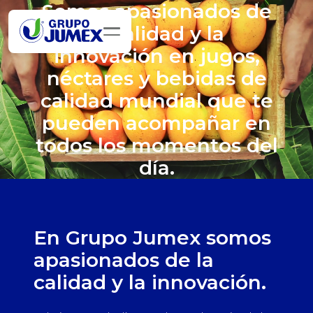
Somos apasionados de
la calidad y la
innovación en jugos,
néctares y bebidas de
calidad mundial que te
pueden acompañar en
todos los momentos del
día.
En Grupo Jumex somos
apasionados de la
calidad y la innovación.