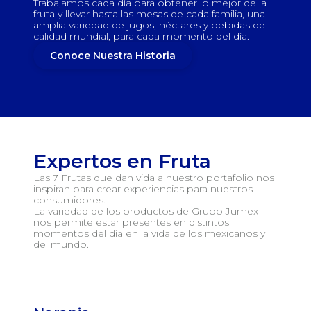
Trabajamos cada día para obtener lo mejor de la
fruta y llevar hasta las mesas de cada familia, una
amplia variedad de jugos, néctares y bebidas de
calidad mundial, para cada momento del día.
Conoce Nuestra Historia
Expertos en Fruta
Las 7 Frutas que dan vida a nuestro portafolio nos
inspiran para crear experiencias para nuestros
consumidores.
La variedad de los productos de Grupo Jumex
nos permite estar presentes en distintos
momentos del día en la vida de los mexicanos y
del mundo.