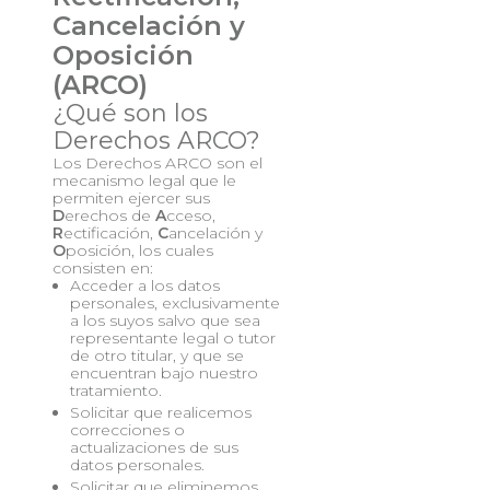
Cancelación y
Oposición
(ARCO)
¿Qué son los
Derechos ARCO?
Los Derechos ARCO son el
mecanismo legal que le
permiten ejercer sus
D
erechos de
A
cceso,
R
ectificación,
C
ancelación y
O
posición, los cuales
consisten en:
Acceder a los datos
personales, exclusivamente
a los suyos salvo que sea
representante legal o tutor
de otro titular, y que se
encuentran bajo nuestro
tratamiento.
Solicitar que realicemos
correcciones o
actualizaciones de sus
datos personales.
Solicitar que eliminemos