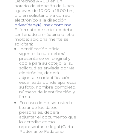
Derechos ARCO en un
horario de atención de lunes
a jueves de 10:00 a 16:00 hrs,
o bien solicitarlo vía correo
electrónico a la dirección
privacidad@jumex.com.mx
.
El formato de solicitud debe
ser llenado a máquina o letra
molde; adicionalmente se
solicitará:
Identificación oficial
vigente, la cual deberá
presentarse en original y
copia para su cotejo. Si su
solicitud es enviada por vía
electrónica, deberá
adjuntar su identificación
escaneada donde aparezca
su foto, nombre completo,
número de identificación y
firma.
En caso de no ser usted el
titular de los datos
personales, deberá
adjuntar el documento que
lo acredite como
representante legal (Carta
Poder ante Fedatario