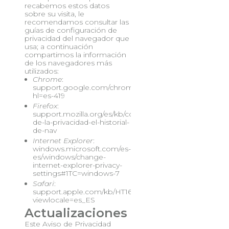
recabemos estos datos
sobre su visita, le
recomendamos consultar las
guías de configuración de
privacidad del navegador que
usa; a continuación
compartimos la información
de los navegadores más
utilizados:
Chrome
:
support.google.com/chrome/answer/114836?
hl=es-419
Firefox
:
support.mozilla.org/es/kb/configuracion-
de-la-privacidad-el-historial-
de-nav
Internet Explorer
:
windows.microsoft.com/es-
es/windows/change-
internet-explorer-privacy-
settings#1TC=windows-7
Safari
:
support.apple.com/kb/HT1677?
viewlocale=es_ES
Actualizaciones
Este Aviso de Privacidad