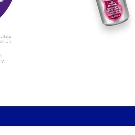
 sabor
con un
s
 y