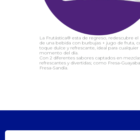
La Frutástica® esta de regreso, redescubre el
de una bebida con burbujas + jugo de fruta, 
toque dulce y refrescante, ideal para cualquier
momento del día.
Con 2 diferentes sabores captados en mezcla
refrescantes y divertidas; como Fresa-Guayaba
Fresa-Sandía.